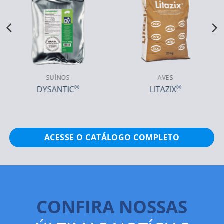
AVES
AVES
®
®
VETANCID
PÓ
VETANCID
PÓ
POTENCIALIZADO
ACESSE O CATÁLOGO COMPLETO
CONFIRA NOSSAS