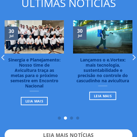
ÚLTIMAS NOTÍCIAS
03
30
jun
mar
Realizamos a primeira
Ação com mulheres da
edição da Egg Journey
Vibra Foods reforça
em Goiás para debater a
protagonismo feminino
qualidade dos ovos
LEIA MAIS
LEIA MAIS
LEIA MAIS NOTÍCIAS