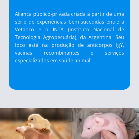
Aliança público-privada criada a partir de uma
série de experiências bem-sucedidas entre a
Vetanco e o INTA (Instituto Nacional de
Tecnologia Agropecuária), da Argentina. Seu
foco está na produção de anticorpos IgY,
vacinas recombinantes e serviços
especializados em saúde animal.