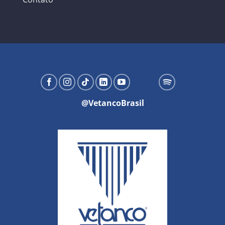
@VetancoBrasil