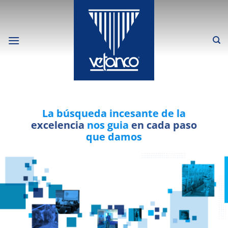
Skip
to
content
La búsqueda incesante de la
excelencia
nos guia
en cada paso
q
ue damos