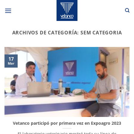
Saltar
al
contenido
ARCHIVOS DE CATEGORÍA:
SEM CATEGORIA
17
Mar
Vetanco participó por primera vez en Expoagro 2023
El laboratorio veterinario mostró toda su línea de