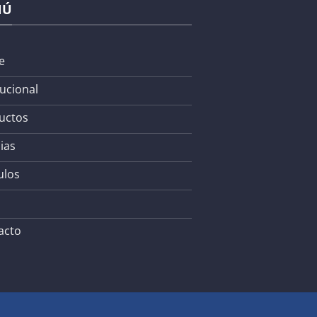
NÚ
e
tucional
uctos
ias
ulos
acto