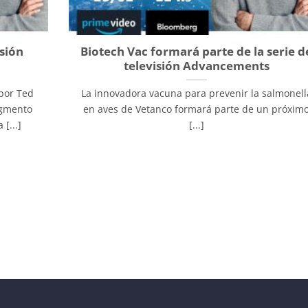
isión
Biotech Vac formará parte de la serie d
televisión Advancements
por Ted
La innovadora vacuna para prevenir la salmonell
egmento
en aves de Vetanco formará parte de un próxim
[...]
[...]