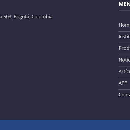
ME
na 503, Bogotá, Colombia
Hom
Insti
Prod
Notic
Artíc
APP
Cont