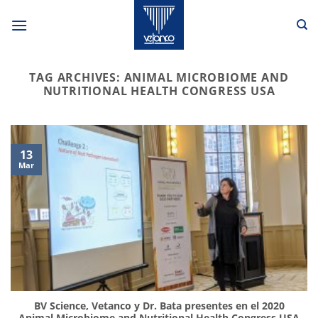
Skip
to
content
TAG ARCHIVES:
ANIMAL MICROBIOME AND
NUTRITIONAL HEALTH CONGRESS USA
13
Mar
BV Science, Vetanco y Dr. Bata presentes en el 2020
Animal Microbiome and Nutritional Health Congress USA