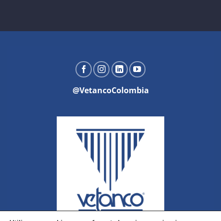
@VetancoColombia