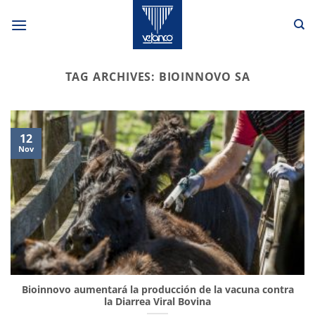
Skip
to
content
TAG ARCHIVES:
BIOINNOVO SA
12
Nov
Bioinnovo aumentará la producción de la vacuna contra
la Diarrea Viral Bovina