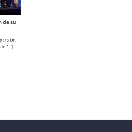
n de su
gara Dr.
de [...]