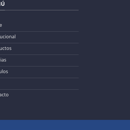
NÚ
e
tucional
uctos
ias
ulos
acto