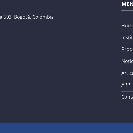
ME
na 503, Bogotá, Colombia
Hom
Insti
Prod
Notic
Artíc
APP
Cont