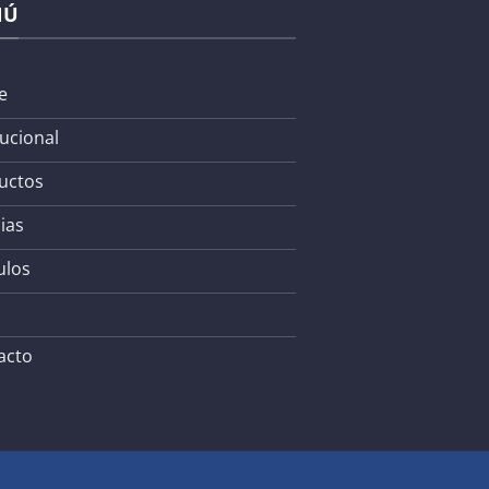
NÚ
e
tucional
uctos
ias
ulos
acto