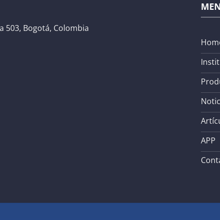
ME
na 503, Bogotá, Colombia
Hom
Insti
Prod
Notic
Artíc
APP
Cont