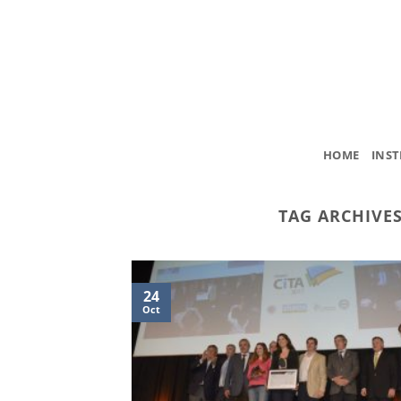
Skip
to
content
HOME
INST
TAG ARCHIVE
24
Oct