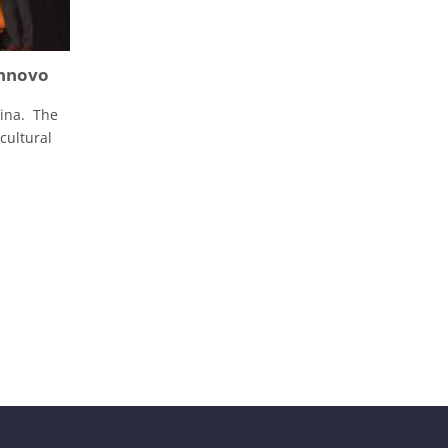
innovo
tina. The
cultural