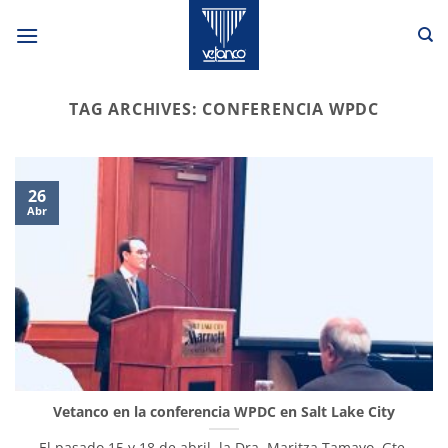
Skip
to
content
TAG ARCHIVES:
CONFERENCIA WPDC
26
Abr
Vetanco en la conferencia WPDC en Salt Lake City
El pasado 15 y 18 de abril, la Dra. Maritza Tamayo, Gte.