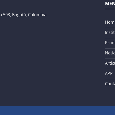
ME
na 503, Bogotá, Colombia
Hom
Insti
Prod
Notic
Artíc
APP
Cont