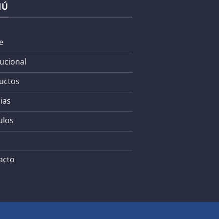
NÚ
e
tucional
uctos
ias
ulos
acto