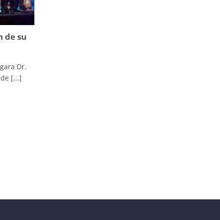
n de su
gara Dr.
de [...]