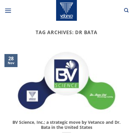
Skip
to
content
TAG ARCHIVES:
DR BATA
28
Nov
BV Science, Inc.; a strategic move by Vetanco and Dr.
Bata in the United States