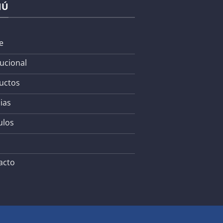
NÚ
e
tucional
uctos
ias
ulos
acto