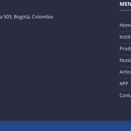
ME
na 503, Bogotá, Colombia
Hom
Insti
Prod
Notic
Artíc
APP
Cont