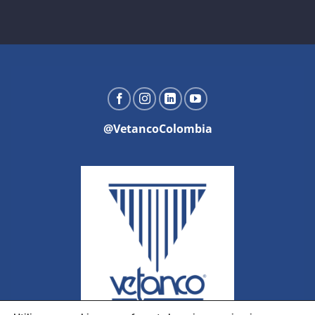
@VetancoColombia