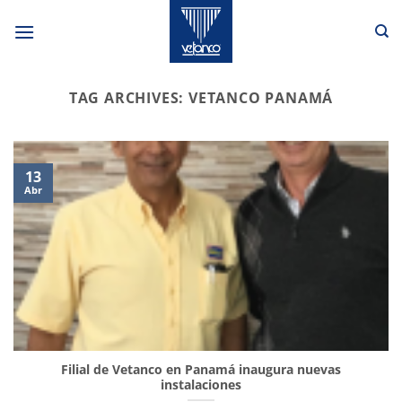
Skip
to
content
TAG ARCHIVES:
VETANCO PANAMÁ
13
Abr
Filial de Vetanco en Panamá inaugura nuevas
instalaciones