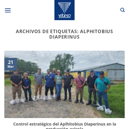
Saltar
al
contenido
ARCHIVOS DE ETIQUETAS:
ALPHITOBIUS
DIAPERINUS
21
Mar
Control estratégico del Aplhitobius Diaperinus en la
producción avícola