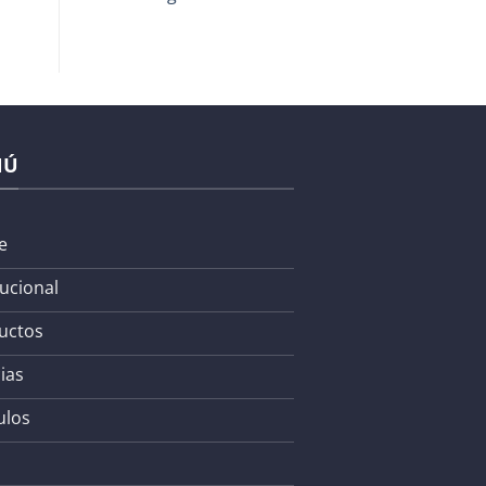
NÚ
e
tucional
uctos
ias
ulos