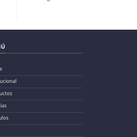
NÚ
e
tucional
uctos
ias
ulos