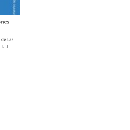
ones
 de Las
[...]