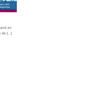
tand en
de [...]