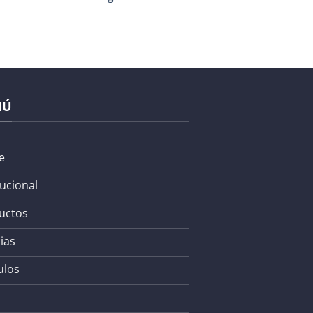
NÚ
e
tucional
uctos
ias
ulos