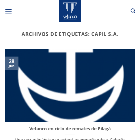
Saltar
al
contenido
ARCHIVOS DE ETIQUETAS:
CAPIL S.A.
28
Jun
Vetanco en ciclo de remates de Pilagá
Una vez más Vetanco estará acompañando a Cabaña