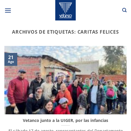
Saltar
al
contenido
ARCHIVOS DE ETIQUETAS:
CARITAS FELICES
21
Ago
Vetanco junto a la UIGER, por las infancias
El sábado 17 de agosto, representantes del Departamento