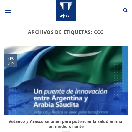
Saltar
al
contenido
ARCHIVOS DE ETIQUETAS:
CCG
03
Jun
Vetanco y Arasco se unen para potenciar la salud animal
en medio oriente