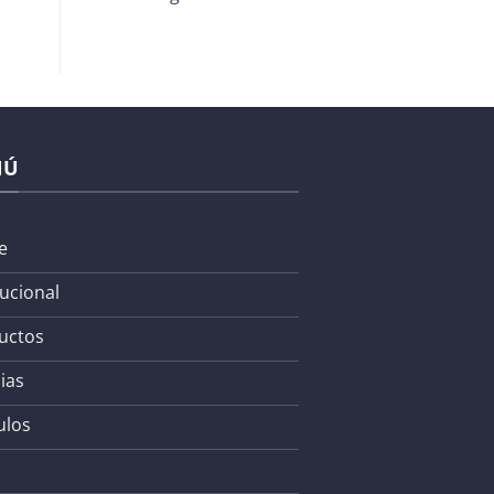
NÚ
e
tucional
uctos
ias
ulos