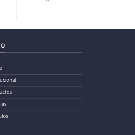
NÚ
e
tucional
uctos
ias
ulos