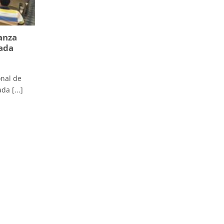
anza
nada
onal de
da [...]