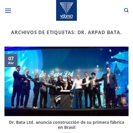
Saltar
al
contenido
ARCHIVOS DE ETIQUETAS:
DR. ARPAD BATA.
07
Abr
Dr. Bata Ltd. anuncia construcción de su primera fábrica
en Brasil