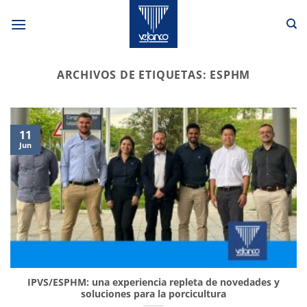
Saltar
al
contenido
ARCHIVOS DE ETIQUETAS:
ESPHM
11
Jun
IPVS/ESPHM: una experiencia repleta de novedades y
soluciones para la porcicultura