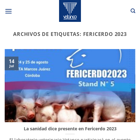
Saltar
al
contenido
ARCHIVOS DE ETIQUETAS:
FERICERDO 2023
14
Jul
La sanidad dice presente en Fericerdo 2023
El laboratorio veterinario Vetanco participará en el evento