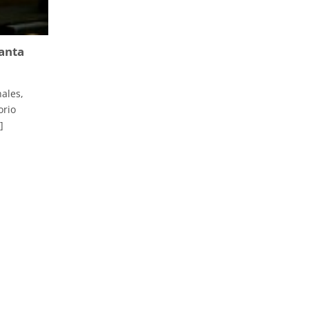
anta
ales,
orio
]