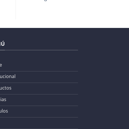
NÚ
e
tucional
uctos
ias
ulos