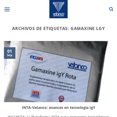
Saltar
al
contenido
ARCHIVOS DE ETIQUETAS:
GAMAXINE LGY
01
Sep
INTA-Vetanco: avances en tecnología IgY
INCUINTA: la Plataforma INTA para proyectos tecnológicos