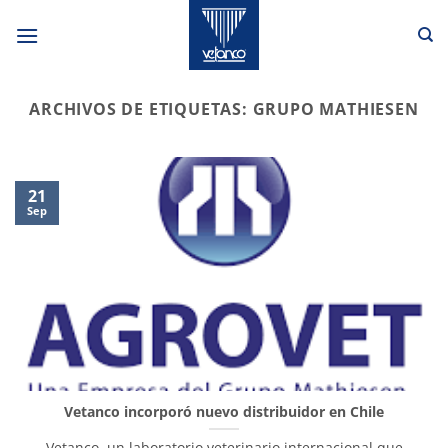
Saltar
al
contenido
ARCHIVOS DE ETIQUETAS:
GRUPO MATHIESEN
21
Sep
Vetanco incorporó nuevo distribuidor en Chile
Vetanco, un laboratorio veterinario internacional que