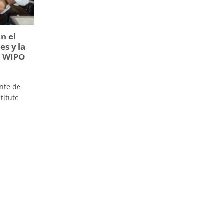
n el
es y la
ón WIPO
ente de
tituto