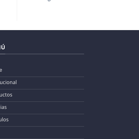
NÚ
e
tucional
uctos
ias
ulos