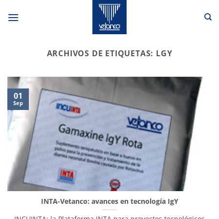
Saltar
al
contenido
ARCHIVOS DE ETIQUETAS:
LGY
01
Sep
INTA-Vetanco: avances en tecnología IgY
INCUINTA: la Plataforma INTA para proyectos tecnológicos