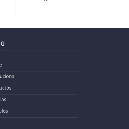
NÚ
e
tucional
uctos
ias
ulos