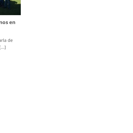
nos en
arla de
...]