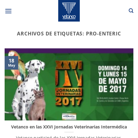
Saltar
al
contenido
ARCHIVOS DE ETIQUETAS:
PRO-ENTERIC
18
May
Vetanco en las XXVI Jornadas Veterinarias Intermédica
Vetanco participó de las XXVI Jornadas Veterinarias,