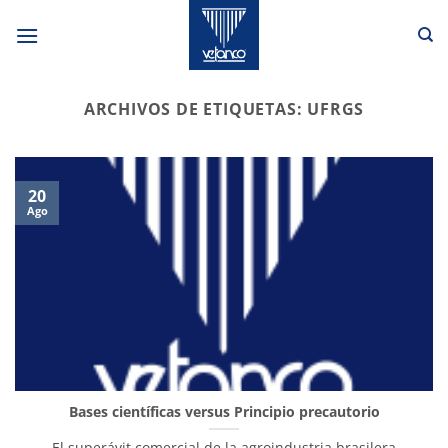
Saltar
al
contenido
ARCHIVOS DE ETIQUETAS:
UFRGS
20
Ago
Bases científicas versus Principio precautorio
El superávit comercial de la agroindustria brasilera