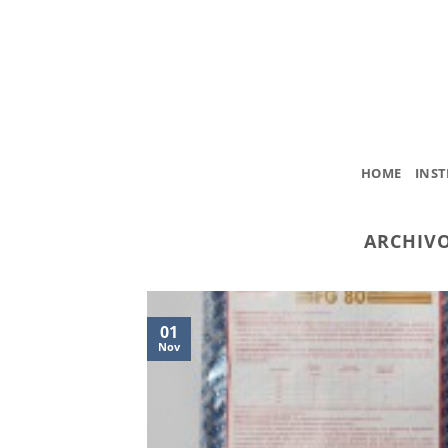
Saltar
al
contenido
HOME
INST
ARCHIVO
01
Nov