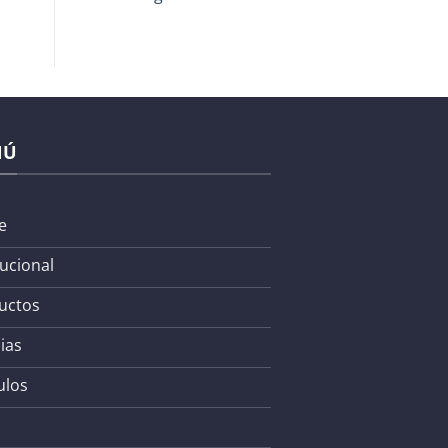
NÚ
e
tucional
uctos
ias
ulos