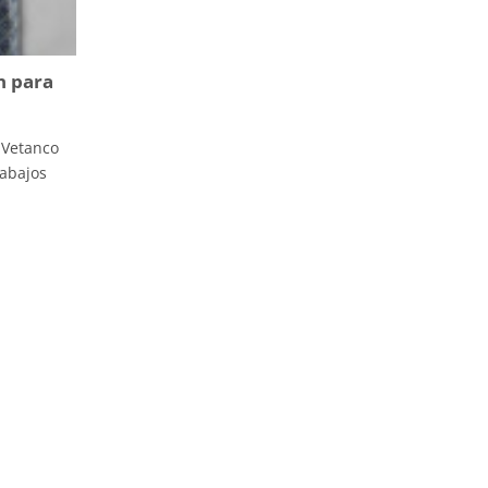
n para
 Vetanco
rabajos