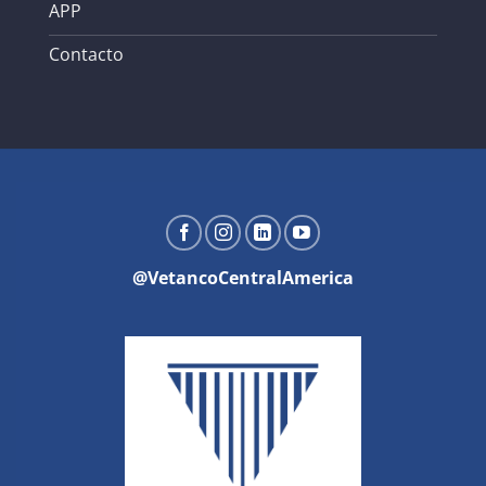
APP
Contacto
@VetancoCentralAmerica