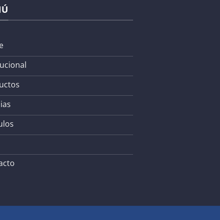
NÚ
e
tucional
uctos
ias
ulos
acto