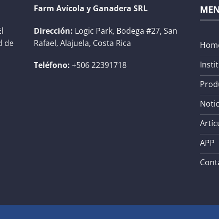
Farm Avícola y Ganadera SRL
ME
l
Dirección:
Logic Park, Bodega #27, San
d de
Rafael, Alajuela, Costa Rica
Hom
Insti
Teléfono:
+506 22391718
Prod
Notic
Artíc
APP
Cont