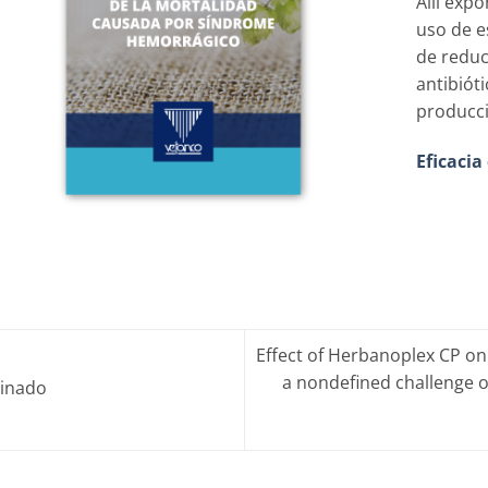
Allí exp
uso de e
de reduci
antibióti
producci
Eficacia
Effect of Herbanoplex CP on
a nondefined challenge or
binado