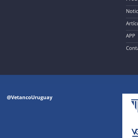
Notic
Artíc
APP
Cont
@VetancoUruguay