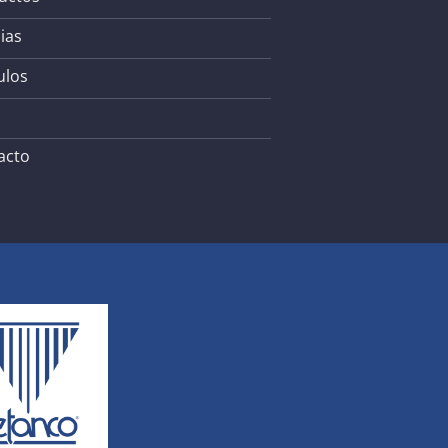
ias
ulos
acto