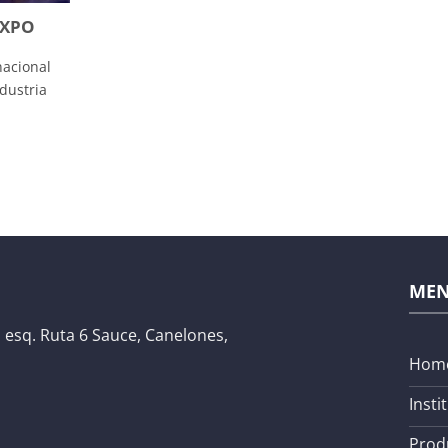
EXPO
nacional
dustria
ME
 esq. Ruta 6 Sauce, Canelones,
Hom
Insti
Prod