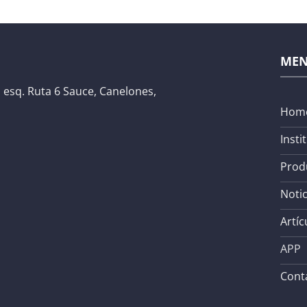
ME
 esq. Ruta 6 Sauce, Canelones,
Hom
Insti
Prod
Notic
Artíc
APP
Cont