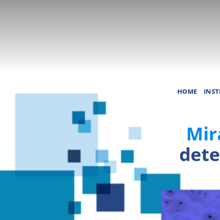
Saltar
al
contenido
HOME
INST
Mi
dete