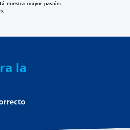
stá nuestra mayor pasión:
s.
ra la
orrecto