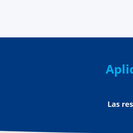
Apli
Las re