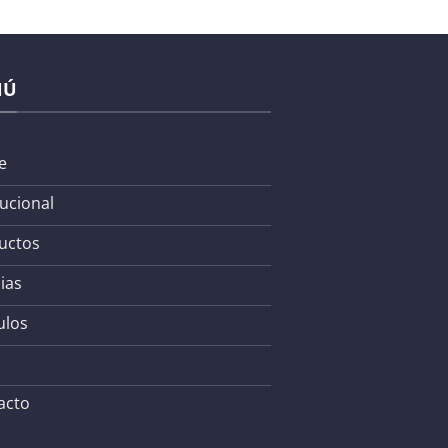
NÚ
e
tucional
uctos
ias
ulos
acto