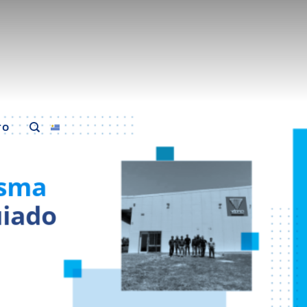
TO
isma
uiado