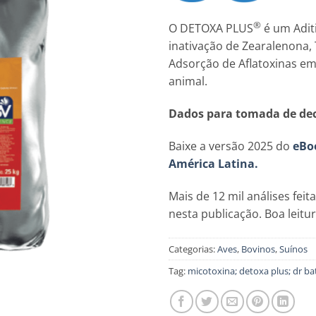
®
O DETOXA PLUS
é um Adit
inativação de Zearalenona,
Adsorção de Aflatoxinas e
animal.
Dados para tomada de dec
Baixe a versão 2025 do
eBo
América Latina.
Mais de 12 mil análises fei
nesta publicação. Boa leitur
Categorias:
Aves
,
Bovinos
,
Suínos
Tag:
micotoxina; detoxa plus; dr ba