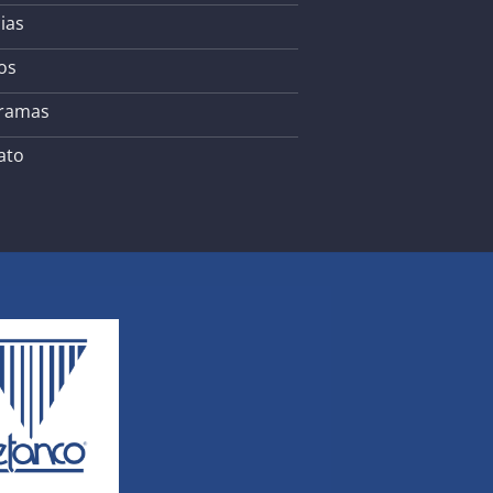
ias
os
ramas
ato