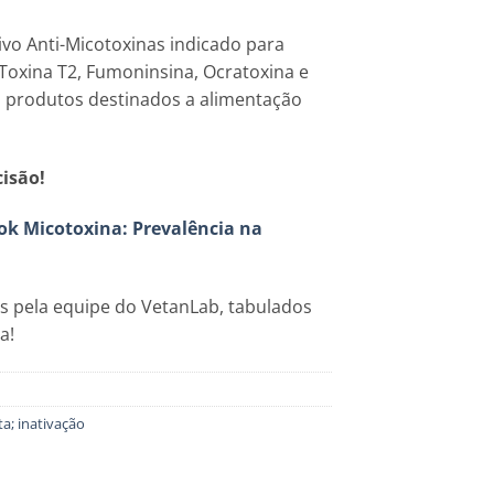
ivo Anti-Micotoxinas indicado para
 Toxina T2, Fumoninsina, Ocratoxina e
m produtos destinados a alimentação
isão!
ok Micotoxina: Prevalência na
tas pela equipe do VetanLab, tabulados
a!
ta; inativação