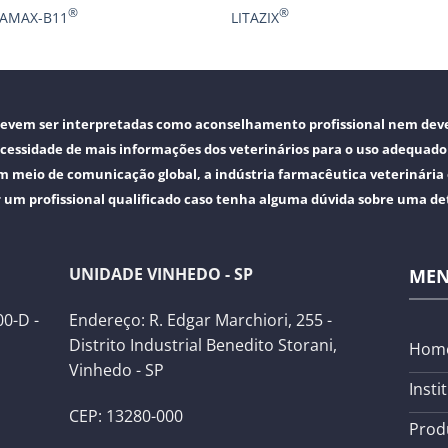
®
®
AMAX-B11
LITAZIX
 devem ser interpretadas como aconselhamento profissional nem deve
cessidade de mais informações dos veterinários para o uso adequad
m meio de comunicação global, a indústria farmacêutica veterinária
r um profissional qualificado caso tenha alguma dúvida sobre uma d
UNIDADE VINHEDO - SP
ME
0-D -
Endereço: R. Edgar Marchiori, 255 -
Distrito Industrial Benedito Storani,
Hom
Vinhedo - SP
Insti
CEP: 13280-000
Prod