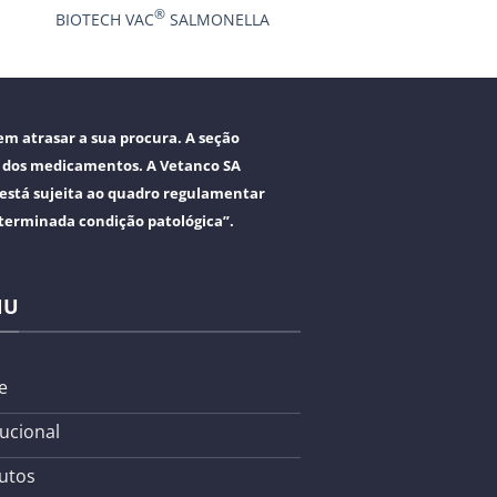
®
BIOTECH VAC
SALMONELLA
m atrasar a sua procura. A seção
o dos medicamentos. A Vetanco SA
 está sujeita ao quadro regulamentar
eterminada condição patológica”.
NU
e
tucional
utos