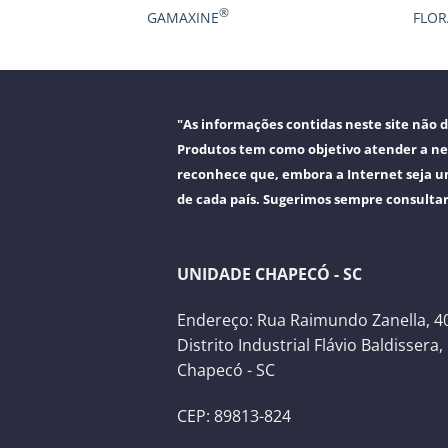
®
TENCIALIZADO
GAMAXINE
FLOR
"As informações contidas neste site não
Produtos tem como objetivo atender a ne
reconhece que, embora a Internet seja u
de cada país. Sugerimos sempre consulta
UNIDADE CHAPECÓ - SC
Endereço: Rua Raimundo Zanella, 40
Distrito Industrial Flávio Baldissera,
Chapecó - SC
CEP: 89813-824