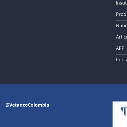
Insti
Prod
Notíc
Artíc
APP
Cont
@VetancoColombia