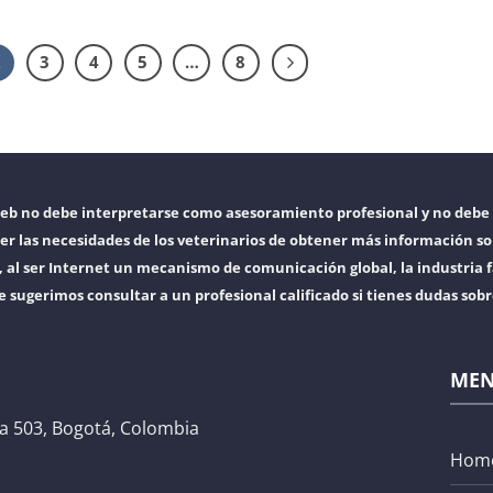
2
3
4
5
…
8
web no debe interpretarse como asesoramiento profesional y no debe 
er las necesidades de los veterinarios de obtener más información so
l ser Internet un mecanismo de comunicación global, la industria f
e sugerimos consultar a un profesional calificado si tienes dudas sob
ME
na 503, Bogotá, Colombia
Hom