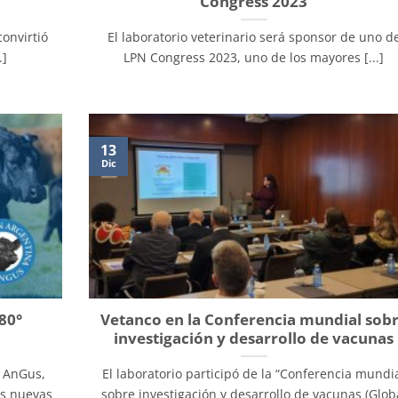
Congress 2023
onvirtió
El laboratorio veterinario será sponsor de uno d
.]
LPN Congress 2023, uno de los mayores [...]
13
Dic
80°
Vetanco en la Conferencia mundial sob
o
investigación y desarrollo de vacunas
n AnGus,
El laboratorio participó de la “Conferencia mundi
us nuevas
sobre investigación y desarrollo de vacunas (Glob