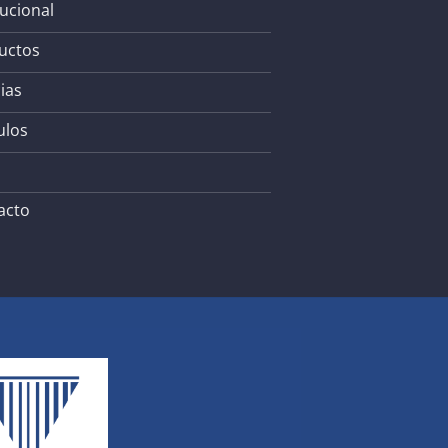
tucional
uctos
ias
ulos
acto