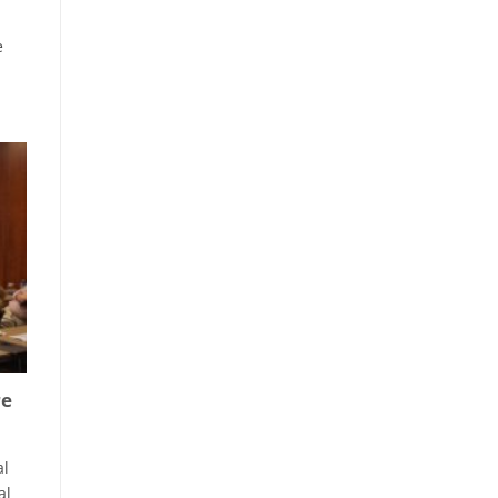
e
re
al
al