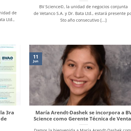
BV Science©, la unidad de negocios conjunta
unidad de
de Vetanco S.A. y Dr. Bata Ltd., estará presente p
ta Ltd.,
5to año consecutivo [...]
11
Jun
la 3ra
María Arendt-Dashek se incorpora a B
 de
Science como Gerente Técnica de Venta
Damos la bienvenida a María Arendt-Dashek co