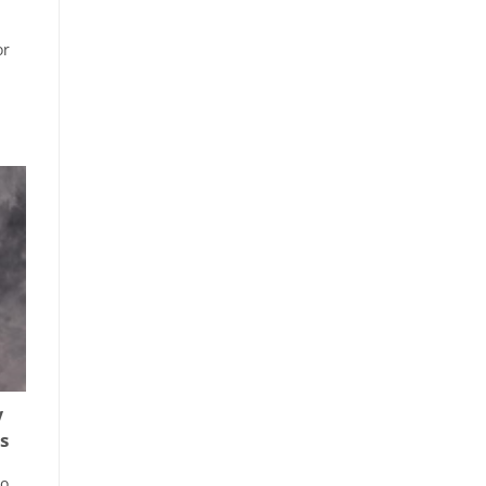
or
V
s
mo