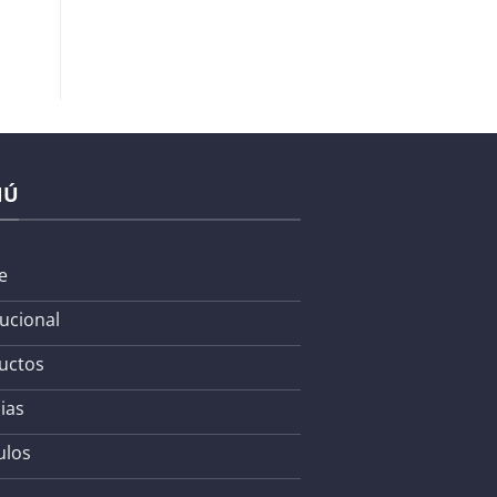
NÚ
e
tucional
uctos
ias
ulos