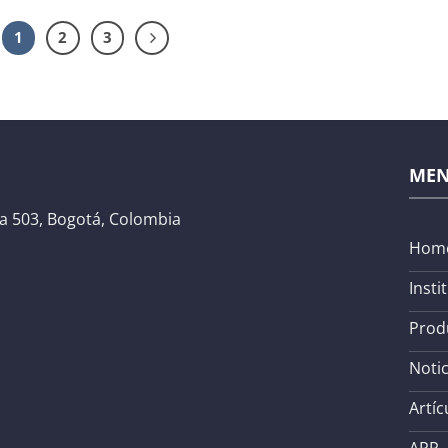
1
2
3
ME
na 503, Bogotá, Colombia
Hom
Insti
Prod
Notic
Artíc