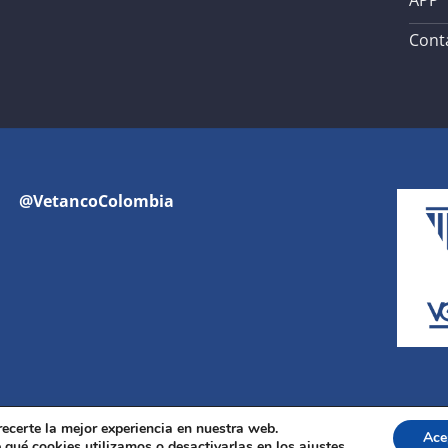
APP
Cont
@VetancoColombia
recerte la mejor experiencia en nuestra web.
Ace
Copyright 2026 ©
Vetanco
qué cookies utilizamos o desactivarlas en los ajustes.