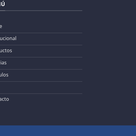
NÚ
e
tucional
uctos
ias
ulos
acto