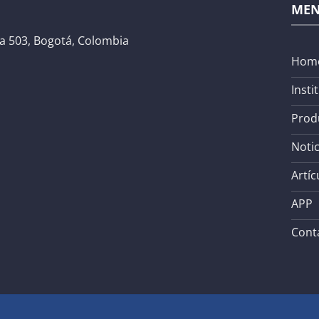
ME
na 503, Bogotá, Colombia
Hom
Insti
Prod
Notic
Artíc
APP
Cont