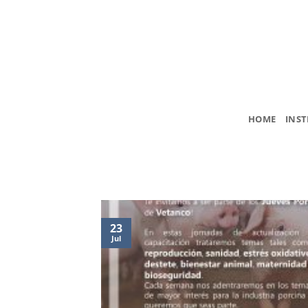
Skip
to
content
HOME
INST
23
Jul