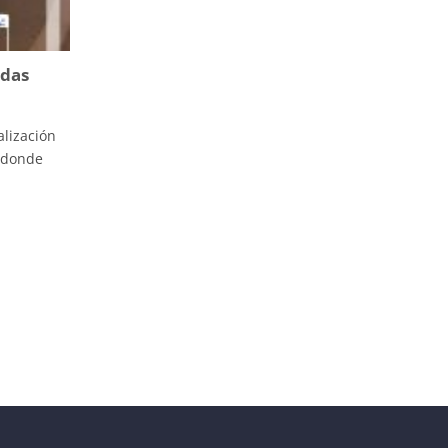
adas
alización
, donde