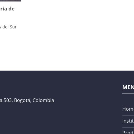
ria de
s del Sur
ME
na 503, Bogotá, Colombia
Hom
Insti
Prod