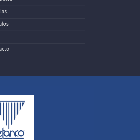
ias
ulos
acto