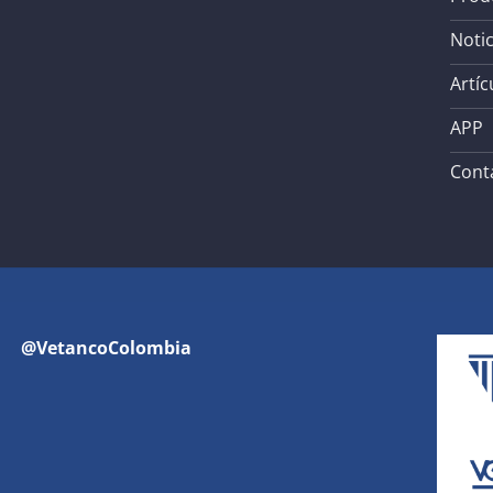
Notic
Artíc
APP
Cont
@VetancoColombia