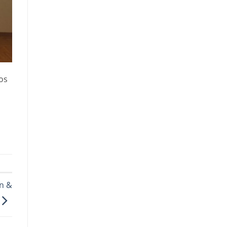
os
on &