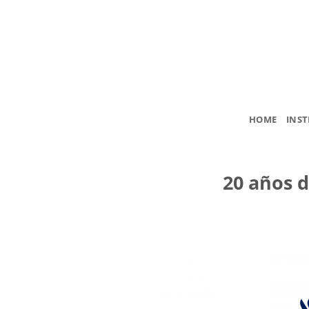
Saltar
al
contenido
HOME
INST
20 años 