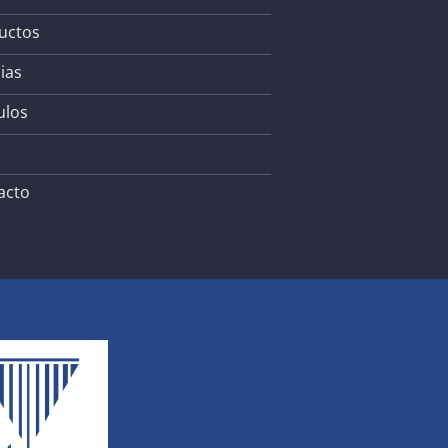
uctos
ias
ulos
acto