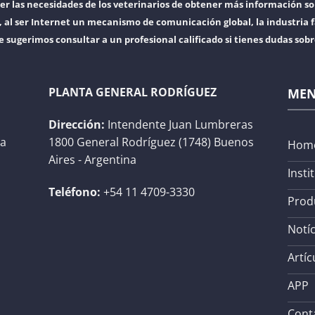
er las necesidades de los veterinarios de obtener más información so
l ser Internet un mecanismo de comunicación global, la industria f
e sugerimos consultar a un profesional calificado si tienes dudas sob
PLANTA GENERAL RODRÍGUEZ
ME
Dirección:
Intendente Juan Lumbreras
na
1800 General Rodríguez (1748) Buenos
Hom
Aires - Argentina
Insti
Teléfono:
+54 11 4709-3330
Prod
Notíc
Artíc
APP
Cont