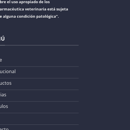
bre el uso apropiado de los
armacéutica veterinaria está sujeta
re alguna condición patológica”.
NÚ
e
tucional
uctos
ias
ulos
acto