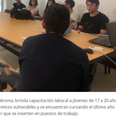
léroma
, brinda capacitación laboral a jóvenes de 17 a 20 añ
micos vulnerables y se encuentran cursando el último año
ar que se inserten en puestos de trabajo.