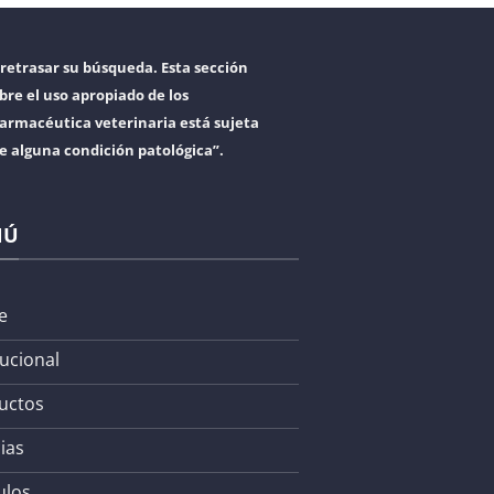
retrasar su búsqueda. Esta sección
bre el uso apropiado de los
armacéutica veterinaria está sujeta
re alguna condición patológica”.
NÚ
e
tucional
uctos
ias
ulos