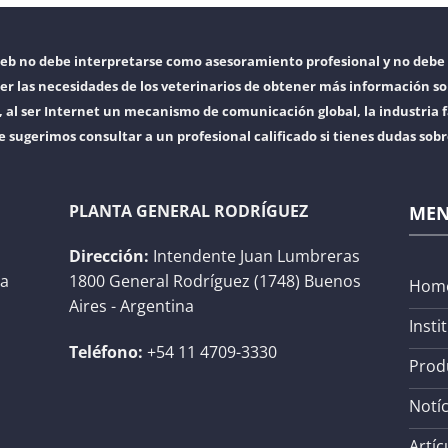
web no debe interpretarse como asesoramiento profesional y no debe 
er las necesidades de los veterinarios de obtener más información so
l ser Internet un mecanismo de comunicación global, la industria f
e sugerimos consultar a un profesional calificado si tienes dudas sob
PLANTA GENERAL RODRÍGUEZ
ME
Dirección:
Intendente Juan Lumbreras
na
1800 General Rodríguez (1748) Buenos
Hom
Aires - Argentina
Insti
Teléfono:
+54 11 4709-3330
Prod
Notíc
Artíc