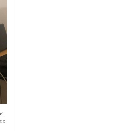
os
 de