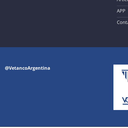
APP
Cont
@VetancoArgentina