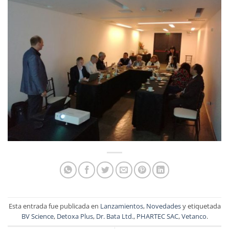
Esta entrada fue publicada en
Lanzamientos
,
Novedades
y etiquetada
BV Science
,
Detoxa Plus
,
Dr. Bata Ltd.
,
PHARTEC SAC
,
Vetanco
.